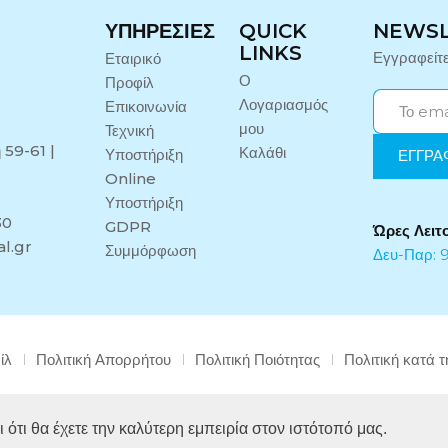
ΥΠΗΡΕΣΊΕΣ
QUICK
NEWS
LINKS
Εγγραφείτ
Εταιρικό
Ο
Προφίλ
Λογαριασμός
Επικοινωνία
μου
Τεχνική
 59-61 |
Καλάθι
Υποστήριξη
Online
Υποστήριξη
30
GDPR
Ώρες Λειτ
l.gr
Συμμόρφωση
Δευ-Παρ: 9
ίλ
Πολιτική Απορρήτου
Πολιτική Ποιότητας
Πολιτική κατά 
Copyright © 2024 Midi Medical. All rights reserved.
 ότι θα έχετε την καλύτερη εμπειρία στον ιστότοπό μας.