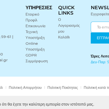
ΥΠΗΡΕΣΊΕΣ
QUICK
NEWS
LINKS
Εγγραφείτ
Εταιρικό
Ο
Προφίλ
Λογαριασμός
Επικοινωνία
μου
Τεχνική
 59-61 |
Καλάθι
Υποστήριξη
Online
Υποστήριξη
30
GDPR
Ώρες Λειτ
l.gr
Συμμόρφωση
Δευ-Παρ: 9
ίλ
Πολιτική Απορρήτου
Πολιτική Ποιότητας
Πολιτική κατά 
Copyright © 2024 Midi Medical. All rights reserved.
 ότι θα έχετε την καλύτερη εμπειρία στον ιστότοπό μας.