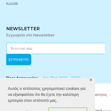
Καλάθι
NEWSLETTER
Εγγραφείτε στο Newsletter
Ώρες Λειτουργίας:
Δευ-Παρ: 9:00 - 17:00
✕
Αυτός ο ιστότοπος χρησιμοποιεί cookies για
Εταιρικό Προφίλ
Πολιτική Απορρήτου
Πολιτική Ποιότητας
να εξασφαλίσει ότι θα έχετε την καλύτερη
Πολιτική κατά της Δωροδοκίας
εμπειρία στον ιστότοπό μας.
Copyright © 2024 Midi Medical. All rights reserved.