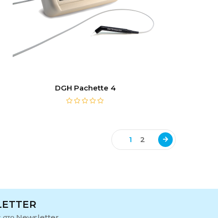
DGH Pachette 4
1
2
LETTER
ε στο Newsletter