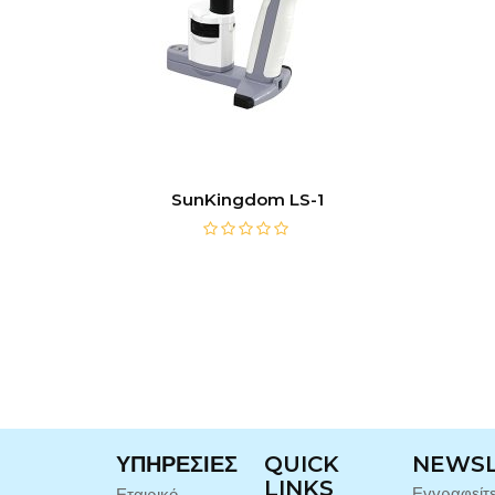
SunKingdom LS-1
ΥΠΗΡΕΣΊΕΣ
QUICK
NEWS
LINKS
Εγγραφείτ
Εταιρικό