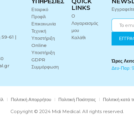
ΥΠΗΡΕΣΊΕΣ
QUICK
NEWS
LINKS
Εγγραφείτ
Εταιρικό
Ο
Προφίλ
Λογαριασμός
Επικοινωνία
μου
Τεχνική
 59-61 |
Καλάθι
Υποστήριξη
Online
Υποστήριξη
30
GDPR
Ώρες Λειτ
l.gr
Συμμόρφωση
Δευ-Παρ: 9
ίλ
Πολιτική Απορρήτου
Πολιτική Ποιότητας
Πολιτική κατά 
Copyright © 2024 Midi Medical. All rights reserved.