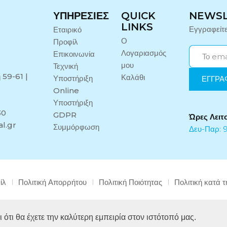
ΥΠΗΡΕΣΊΕΣ
QUICK
NEWS
LINKS
Εγγραφείτ
Εταιρικό
Ο
Προφίλ
Λογαριασμός
Επικοινωνία
μου
Τεχνική
 59-61 |
Καλάθι
Υποστήριξη
Online
Υποστήριξη
30
GDPR
Ώρες Λειτ
l.gr
Συμμόρφωση
Δευ-Παρ: 9
ίλ
Πολιτική Απορρήτου
Πολιτική Ποιότητας
Πολιτική κατά 
Copyright © 2024 Midi Medical. All rights reserved.
 ότι θα έχετε την καλύτερη εμπειρία στον ιστότοπό μας.